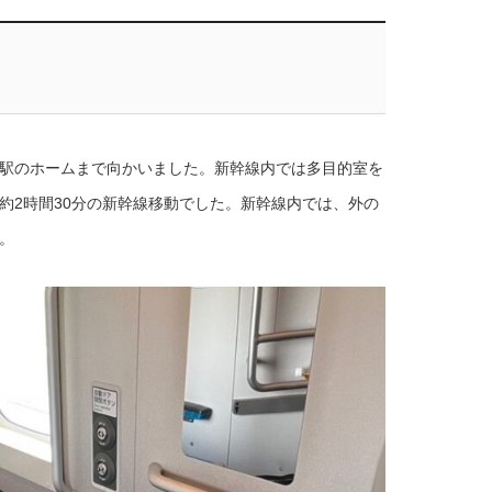
駅のホームまで向かいました。新幹線内では多目的室を
約
2
時間
30
分の新幹線移動でした。新幹線内では、外の
。