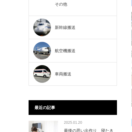
その他
新幹線搬送
航空機搬送
車両搬送
最近の記事
2025.01.20
最後の思い出作り 寝たき