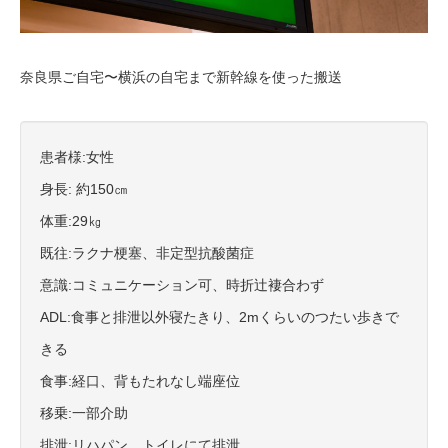
奈良県ご自宅〜横浜の自宅まで新幹線を使った搬送
患者様:女性
身長: 約150㎝
体重:29㎏
既往:ラクナ梗塞、非定型抗酸菌症
意識:コミュニケーション可、時折辻褄合わず
ADL:食事と排泄以外寝たきり、2mくらいのつたい歩きで
きる
食事:経口、背もたれなし端座位
移乗:一部介助
排泄:リハパン、トイレにて排泄