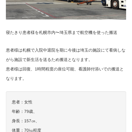
寝たきり患者様を札幌市内〜埼玉県まで航空機を使った搬送
患者様は札幌で入院中退院を期に今後は埼玉の施設にて看病しな
がら施設で新生活を送るため搬送となります。
患者様は回復、1時間程度の座位可能
、看護師付添いでの搬送と
なります。
患者：女性
年齢：79歳、
身長：157㎝、
体重：70㎏程度