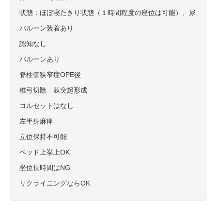
状態：ほぼ寝たきり状態（１時間程度の座位は可能）、尿
バルーン装着あり
認知なし
バルーンあり
脊柱管狭窄症OPE後
椎弓切除 棘突起形成
コルセットはなし
左半身麻痺
立位保持不可能
ベッド上挙上OK
坐位長時間はNG
リクライニングならOK