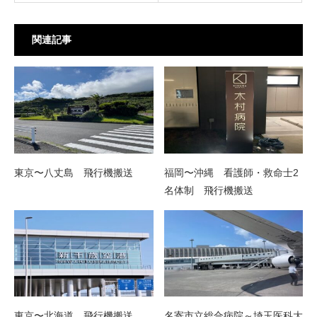
関連記事
東京〜八丈島 飛行機搬送
福岡〜沖縄 看護師・救命士2
名体制 飛行機搬送
東京〜北海道 飛行機搬送
名寄市立総合病院～埼玉医科大