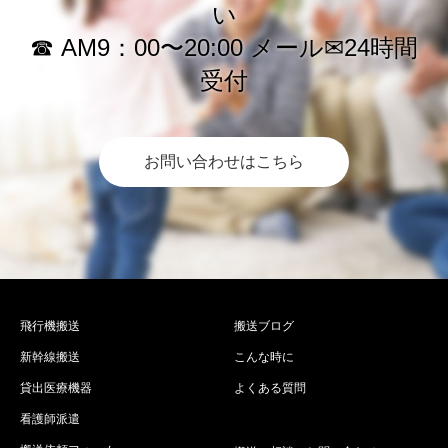
い
☎︎ AM9：00〜20:00 メール✉︎24時間
受付
お問い合わせはこちら
飛行機搬送
搬送ブログ
新幹線搬送
こんな時に
貸出医療機器
よくある質問
看護師派遣