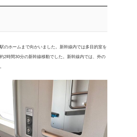
駅のホームまで向かいました。新幹線内では多目的室を
約
2
時間
30
分の新幹線移動でした。新幹線内では、外の
。