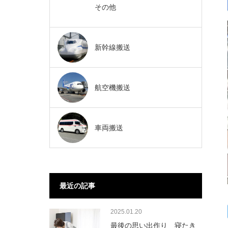
その他
新幹線搬送
航空機搬送
車両搬送
最近の記事
2025.01.20
最後の思い出作り 寝たき